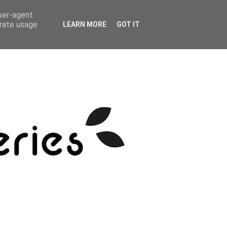
user-agent
erate usage
LEARN MORE
GOT IT