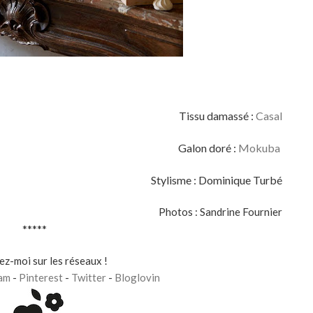
Tissu damassé :
Casal
Galon doré :
Mokuba
Stylisme : Dominique Turbé
Photos : Sandrine Fournier
*****
z-moi sur les réseaux !
am
-
Pinterest
-
Twitter
-
Bloglov
in