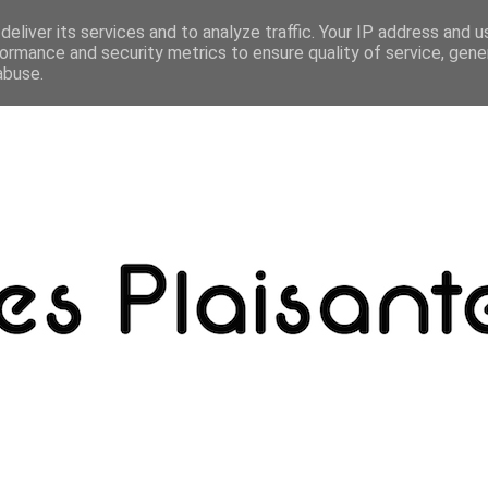
eliver its services and to analyze traffic. Your IP address and 
ormance and security metrics to ensure quality of service, gen
abuse.