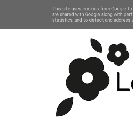
ACCUEIL
This site uses cookies from Google to d
are shared with Google along with perf
statistics, and to detect and address 